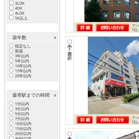
3LDK
4DK
4LDK
5K以上
ア
TEL
築年数
指定なし
新築
3年以内
5年以内
10年以内
15年以内
20年以内
最寄駅までの時間
1分以内
3分以内
5分以内
ア
7分以内
TEL
10分以内
15分以内
20分以内
30分以内