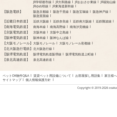
JR学研都市線
JR大和路線
JRおおさか東線
JR福知山線
JRゆめ咲線
JR東海道新幹線
【阪急電鉄】
阪急京都線
阪急千里線
阪急宝塚線
阪急神戸線
阪急箕面線
【近畿日本鉄道】
近鉄大阪線
近鉄奈良線
近鉄南大阪線
近鉄難波線
【南海電気鉄道】
南海本線
南海高野線
南海汐見橋線
【京阪電気鉄道】
京阪本線
京阪中之島線
【阪神電気鉄道】
阪神本線
阪神なんば線
【大阪モノレール】
大阪モノレール
大阪モノレール彩都線
【北大阪急行電鉄】
北大阪急行線
【阪堺電気軌道】
阪堺電気軌道阪堺線
阪堺電気軌道上町線
【泉北高速鉄道】
泉北高速鉄道
ペットOK物件Q&A
賃貸ペット用設備について
お部屋探し用語集
家主様へ
サイトマップ
個人情報保護方針
Copyright ©
2019-2026 osaka 