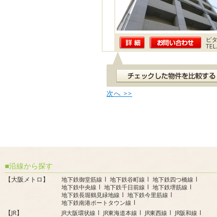
ピ
TEL
次へ >>
沿線から探す
【大阪メトロ】
地下鉄御堂筋線
地下鉄谷町線
地下鉄四つ橋線
地下鉄中央線
地下鉄千日前線
地下鉄堺筋線
地下鉄長堀鶴見緑地線
地下鉄今里筋線
地下鉄南港ポートタウン線
【JR】
JR大阪環状線
JR東海道本線
JR東西線
JR阪和線