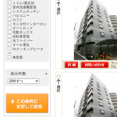
トイレ/風呂別
室内洗濯機置場
システムキッチン
バルコニー
ロフト
モニタ付インターホン
オートロック
宅配ボックス
自転車置場
光ファイバー
オール電化
IHクッキングヒータ
ー
角部屋
ア
TEL
表示件数