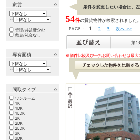
家賃
条件を変更したい場合は、左
54
～
件
の賃貸物件が検索されました。[ 表
1
PAGE :
2
3
次へ >>
管理/共益費含む
敷金/礼金なし
第1
専有面積
※物件比較及び一括お問い合わせは最大
～
間取タイプ
ワンルーム
1K
1DK
1LDK
2K
2DK
2LDK
3K
3DK