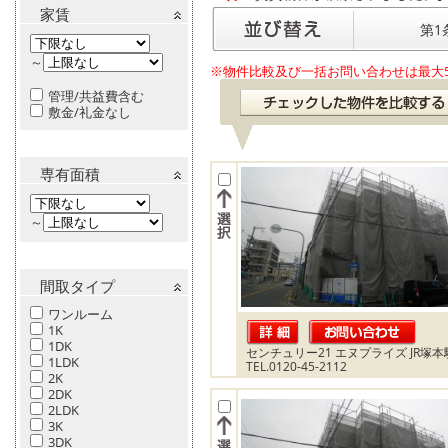
家賃
第1
～
※物件比較及び一括お問い合わせは最大
管理/共益費含む
敷金/礼金なし
専有面積
～
間取タイプ
ワンルーム
1K
1DK
センチュリー21 エヌプライズ JR塚
1LDK
TEL.0120-45-2112
2K
2DK
2LDK
3K
3DK