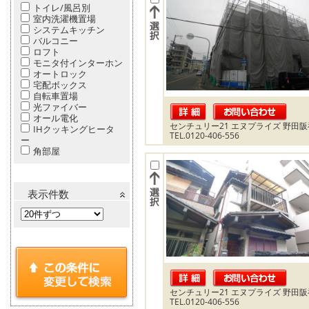
トイレ/風呂別
室内洗濯機置場
システムキッチン
バルコニー
ロフト
モニタ付インターホン
オートロック
宅配ボックス
自転車置場
光ファイバー
オール電化
センチュリー21 エヌプライズ 野田
IHクッキングヒータ
TEL.0120-406-556
ー
角部屋
表示件数
センチュリー21 エヌプライズ 野田
TEL.0120-406-556