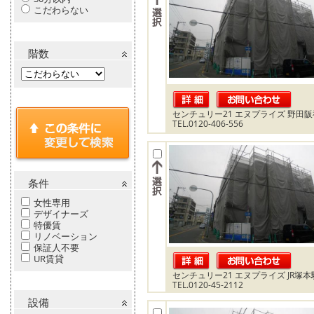
こだわらない
階数
センチュリー21 エヌプライズ 野田
TEL.0120-406-556
条件
女性専用
デザイナーズ
特優賃
リノベーション
保証人不要
UR賃貸
センチュリー21 エヌプライズ JR塚
TEL.0120-45-2112
設備