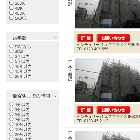
3LDK
4DK
4LDK
5K以上
築年数
センチュリー21 エヌプライズ 野田
指定なし
TEL.0120-406-556
新築
3年以内
5年以内
10年以内
15年以内
20年以内
最寄駅までの時間
1分以内
3分以内
5分以内
センチュリー21 エヌプライズ JR塚
7分以内
TEL.0120-45-2112
10分以内
15分以内
20分以内
30分以内