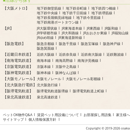
【大阪メトロ】
地下鉄御堂筋線
地下鉄谷町線
地下鉄四つ橋線
地下鉄中央線
地下鉄千日前線
地下鉄堺筋線
地下鉄長堀鶴見緑地線
地下鉄今里筋線
地下鉄南港ポートタウン線
【JR】
JR大阪環状線
JR東海道本線
JR東西線
JR阪和線
JR学研都市線
JR大和路線
JRおおさか東線
JR福知山線
JRゆめ咲線
JR東海道新幹線
【阪急電鉄】
阪急京都線
阪急千里線
阪急宝塚線
阪急神戸線
阪急箕面線
【近畿日本鉄道】
近鉄大阪線
近鉄奈良線
近鉄南大阪線
近鉄難波線
【南海電気鉄道】
南海本線
南海高野線
南海汐見橋線
【京阪電気鉄道】
京阪本線
京阪中之島線
【阪神電気鉄道】
阪神本線
阪神なんば線
【大阪モノレール】
大阪モノレール
大阪モノレール彩都線
【北大阪急行電鉄】
北大阪急行線
【阪堺電気軌道】
阪堺電気軌道阪堺線
阪堺電気軌道上町線
【泉北高速鉄道】
泉北高速鉄道
ペットOK物件Q&A
賃貸ペット用設備について
お部屋探し用語集
家主様へ
サイトマップ
個人情報保護方針
Copyright ©
2019-2026 osaka 