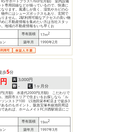
) KSサポートプラス1760円(月額) 室内設備
ット専用回線などが揃っているので、快適に
になります。風通しが良く、湿気やカビの心
。物件にはシューズボックスもあり、玄関で
ありません。2駅利用可能なアクセスの良い物
早めに不動産情報を集めたい方は当社スタッ
い。地域の不動産情報をいち早くお
2
専有面積
17m
ョン
築年月
1990年2月
5
徒歩
分
3,000円
0円
-
1ヶ月分
円(月額) 水道代2000円(月額) こだわりで
め。池田市エリアで住まいをお探しなら「ル
ソンストア100 LS池田栄本町店まで徒歩3
があるのもポイント。阪急宝塚本線池田周辺
のであれば、ホームメイトFC川西駅前店にご
2
専有面積
19m
ョン
築年月
1997年3月