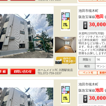
池田市槻木町
池田
阪急宝塚線
30,00
水道料2200円(月額
イツ（ツキノキハイ
は三井住友銀行 池
明付きなどが揃って
ます。住まい探しの
ームメイトFC川西
部屋をお探しします
間取り
1K
種別
マンシ
ホームメイトFC 川西駅前店
TEL.072-759-3337
池田市槻木町
池田
阪急宝塚線
30,00