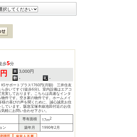
5
徒歩
分
3,000円
0円
-
-
) KSサポートプラス1760円(月額) 三井住友
ら歩いてすぐ(徒歩6分)。室内設備はエアコ
変充実しております。こちらは高速なインタ
る物件です。空き家の物件です。ホームメイ
お客様の喜びの声を聞くために、誠心誠意お住
をしています。阪急宝塚本線池田付近のお住
お気軽にお問い合わせ下さい。
2
専有面積
17m
ョン
築年月
1990年2月