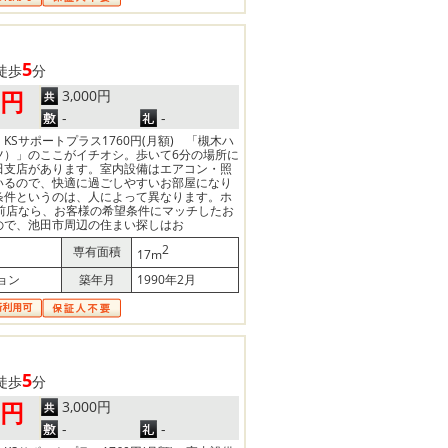
5
徒歩
分
3,000円
0円
-
-
) KSサポートプラス1760円(月額) 「槻木ハ
ツ）」のここがイチオシ。歩いて6分の場所に
田支店があります。室内設備はエアコン・照
いるので、快適に過ごしやすいお部屋になり
条件というのは、人によって異なります。ホ
駅前店なら、お客様の希望条件にマッチしたお
ので、池田市周辺の住まい探しはお
2
専有面積
17m
ョン
築年月
1990年2月
5
徒歩
分
3,000円
0円
-
-