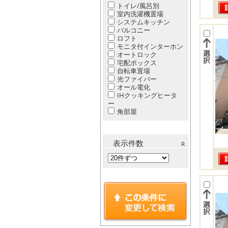
トイレ/風呂別
室内洗濯機置場
システムキッチン
バルコニー
ロフト
モニタ付インターホン
オートロック
宅配ボックス
自転車置場
光ファイバー
オール電化
IHクッキングヒータ
ー
角部屋
表示件数