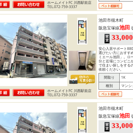
ホームメイトFC 川西駅前店
TEL.072-759-3337
池田市槻木町
池田
阪急宝塚線
33,00
安心入居サポート880
選びたい方におすす
ミエール池田」。ロー
分と近場にコンビニ
で住まい探しをする
依頼ください。
間取り
1K
種別
マンシ
ホームメイトFC 川西駅前店
TEL.072-759-3337
池田市槻木町
池田
阪急宝塚線
33,00