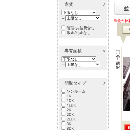
家賃
～
※物件比
管理/共益費含む
敷金/礼金なし
専有面積
～
間取タイプ
ワンルーム
1K
1DK
1LDK
2K
2DK
2LDK
3K
3DK