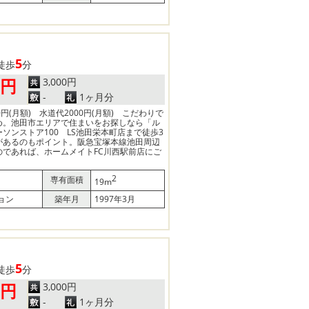
5
徒歩
分
3,000円
0円
-
1ヶ月分
円(月額) 水道代2000円(月額) こだわりで
め。池田市エリアで住まいをお探しなら「ル
ソンストア100 LS池田栄本町店まで徒歩3
があるのもポイント。阪急宝塚本線池田周辺
のであれば、ホームメイトFC川西駅前店にご
2
専有面積
19m
ョン
築年月
1997年3月
5
徒歩
分
3,000円
0円
-
1ヶ月分