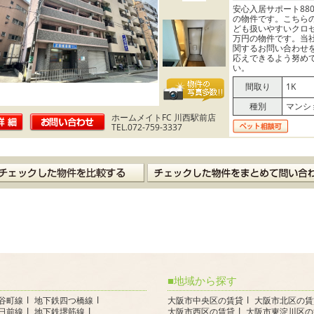
安心入居サポート880
の物件です。こちら
ども扱いやすいクロゼ
万円の物件です。当
関するお問い合わせ
応えできるよう努め
い。
間取り
1K
種別
マンシ
ホームメイトFC 川西駅前店
TEL.072-759-3337
地域から探す
谷町線
地下鉄四つ橋線
大阪市中央区の賃貸
大阪市北区の賃
日前線
地下鉄堺筋線
大阪市西区の賃貸
大阪市東淀川区の