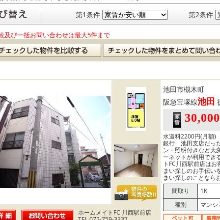
第1条件
第2条件
較及び一括お問い合わせは最大5件まで
池田市槻木町
池田
阪急宝塚線
30,00
水道料2200円(月額
銀行 池田支店だった
ン・照明付きなど大
ーネットが利用でき
トFC川西駅前店は
まい探しのお手伝い
まい探しのことなら
間取り
1K
種別
マンシ
ホームメイトFC 川西駅前店
TEL.072-759-3337