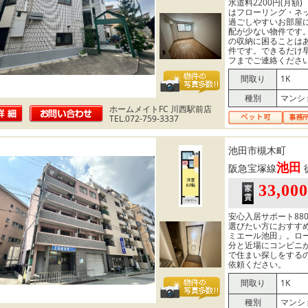
水道料2200円(月額
はフローリング・ネ
過ごしやすいお部屋
配が少ない物件です
の収納に困ることは
件です。できるだけ
フまでご連絡くださ
間取り
1K
種別
マンシ
ホームメイトFC 川西駅前店
TEL.072-759-3337
池田市槻木町
池田
阪急宝塚線
33,00
安心入居サポート880
選びたい方におすす
ミエール池田」。ロー
分と近場にコンビニ
で住まい探しをする
依頼ください。
間取り
1K
種別
マンシ