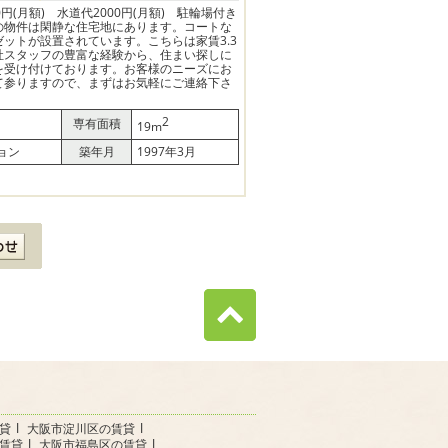
円(月額) 水道代2000円(月額) 駐輪場付き
の物件は閑静な住宅地にあります。コートな
ットが設置されています。こちらは家賃3.3
社スタッフの豊富な経験から、住まい探しに
を受け付けております。お客様のニーズにお
て参りますので、まずはお気軽にご連絡下さ
2
専有面積
19m
ョン
築年月
1997年3月
貸
大阪市淀川区の賃貸
賃貸
大阪市福島区の賃貸