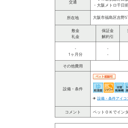
交通
・大阪メトロ千日前
大阪市福島区吉野
所在地
敷金
保証金
礼金
解約引
-
-
1ヶ月分
-
その他費用
設備・条件
設備・条件アイコ
コメント
ペットＯＫでイン