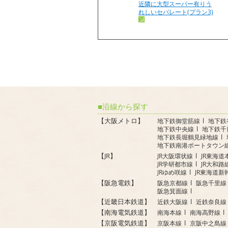
近隣に大型スーパー有りう
れしいセパレート(プラン3)
沿線から探す
【大阪メトロ】
地下鉄御堂筋線
地下鉄
地下鉄中央線
地下鉄千
地下鉄長堀鶴見緑地線
地下鉄南港ポートタウン
【JR】
JR大阪環状線
JR東海道
JR学研都市線
JR大和路
JRゆめ咲線
JR東海道新
【阪急電鉄】
阪急京都線
阪急千里線
阪急箕面線
【近畿日本鉄道】
近鉄大阪線
近鉄奈良線
【南海電気鉄道】
南海本線
南海高野線
【京阪電気鉄道】
京阪本線
京阪中之島線