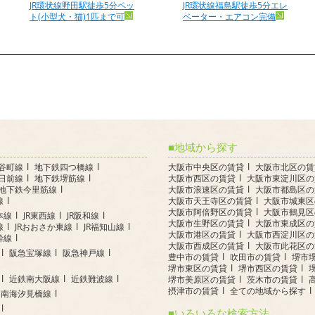
JR環状線野田駅徒歩5分ペッ
JR環状線福島駅徒歩5分エレ
ト(小型犬・猫)1匹まで可
ベーター・エアコン完備
地域から探す
谷町線
地下鉄四つ橋線
大阪市中央区の賃貸
大阪市北区の賃
日前線
地下鉄堺筋線
大阪市西区の賃貸
大阪市東淀川区の
地下鉄今里筋線
大阪市浪速区の賃貸
大阪市都島区の
線
大阪市天王寺区の賃貸
大阪市城東区
大阪市阿倍野区の賃貸
大阪市鶴見区
本線
JR東西線
JR阪和線
大阪市生野区の賃貸
大阪市東成区の
線
JRおおさか東線
JR福知山線
大阪市港区の賃貸
大阪市西淀川区の
幹線
大阪市西成区の賃貸
大阪市此花区の
阪急宝塚線
阪急神戸線
豊中市の賃貸
吹田市の賃貸
堺市
堺市東区の賃貸
堺市西区の賃貸
近鉄南大阪線
近鉄難波線
堺市美原区の賃貸
茨木市の賃貸
摂津市の賃貸
全ての地域から探す
南海汐見橋線
いろいろな検索方法