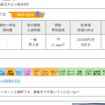
線玉川より徒歩8分
5丁目
契約一時金
取引態様
間取
駐車場
償却費
入居時期
専有面積
部屋の向き
1K
-
一般
20,000円/月
2
-
即入居
北向き
21.46m
ンの説明を見る
ターネットも無料です。募集中です急いでくださいね〜