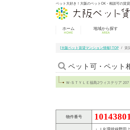
ペット大好き！大阪のペットOK・相談可の賃
ホーム
地域から探す
HOME
AREA
[大阪ペット賃貸マンション情報] TOP
賃
ペット可・ペット
Ｗ-ＳＴＹＬＥ福島2ウィステリア 2
1014380
物件番号
・ＪＲ環状線野田よ