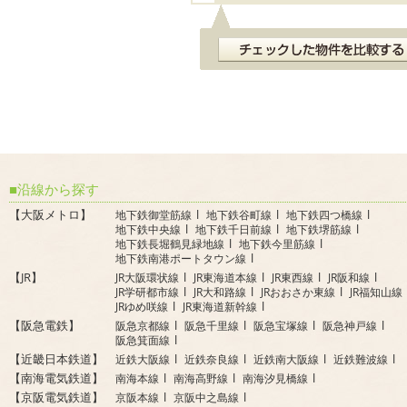
沿線から探す
【大阪メトロ】
地下鉄御堂筋線
地下鉄谷町線
地下鉄四つ橋線
地下鉄中央線
地下鉄千日前線
地下鉄堺筋線
地下鉄長堀鶴見緑地線
地下鉄今里筋線
地下鉄南港ポートタウン線
【JR】
JR大阪環状線
JR東海道本線
JR東西線
JR阪和線
JR学研都市線
JR大和路線
JRおおさか東線
JR福知山線
JRゆめ咲線
JR東海道新幹線
【阪急電鉄】
阪急京都線
阪急千里線
阪急宝塚線
阪急神戸線
阪急箕面線
【近畿日本鉄道】
近鉄大阪線
近鉄奈良線
近鉄南大阪線
近鉄難波線
【南海電気鉄道】
南海本線
南海高野線
南海汐見橋線
【京阪電気鉄道】
京阪本線
京阪中之島線