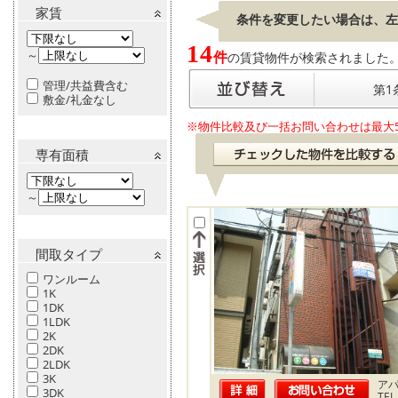
家賃
条件を変更したい場合は、左
14
～
件
の賃貸物件が検索されました。[ 表
管理/共益費含む
第1
敷金/礼金なし
※物件比較及び一括お問い合わせは最大
専有面積
～
間取タイプ
ワンルーム
1K
1DK
1LDK
2K
2DK
2LDK
3K
ア
3DK
TEL