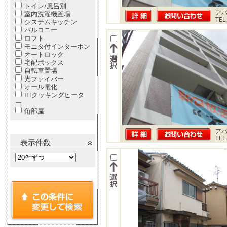
トイレ/風呂別
ア
室内洗濯機置場
TEL
システムキッチン
バルコニー
ロフト
モニタ付インターホン
オートロック
宅配ボックス
自転車置場
光ファイバー
オール電化
IHクッキングヒータ
ー
角部屋
ア
TEL
表示件数