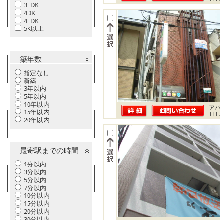
3LDK
4DK
4LDK
5K以上
築年数
指定なし
新築
3年以内
5年以内
10年以内
ア
15年以内
TEL
20年以内
最寄駅までの時間
1分以内
3分以内
5分以内
7分以内
10分以内
15分以内
20分以内
30分以内