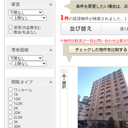
家賃
条件を変更したい場合は、左
1
～
件
の賃貸物件が検索されました。[ 表示
管理/共益費含む
第1
敷金/礼金なし
※物件比較及び一括お問い合わせは最大
専有面積
～
間取タイプ
ワンルーム
1K
1DK
1LDK
2K
2DK
2LDK
3K
3DK