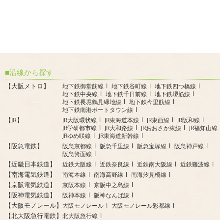
沿線から探す
【大阪メトロ】
地下鉄御堂筋線
地下鉄谷町線
地下鉄四つ橋線
地下鉄中央線
地下鉄千日前線
地下鉄堺筋線
地下鉄長堀鶴見緑地線
地下鉄今里筋線
地下鉄南港ポートタウン線
【JR】
JR大阪環状線
JR東海道本線
JR東西線
JR阪和線
JR学研都市線
JR大和路線
JRおおさか東線
JR福知山線
JRゆめ咲線
JR東海道新幹線
【阪急電鉄】
阪急京都線
阪急千里線
阪急宝塚線
阪急神戸線
阪急箕面線
【近畿日本鉄道】
近鉄大阪線
近鉄奈良線
近鉄南大阪線
近鉄難波線
【南海電気鉄道】
南海本線
南海高野線
南海汐見橋線
【京阪電気鉄道】
京阪本線
京阪中之島線
【阪神電気鉄道】
阪神本線
阪神なんば線
【大阪モノレール】
大阪モノレール
大阪モノレール彩都線
【北大阪急行電鉄】
北大阪急行線