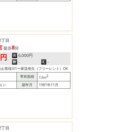
2丁目
宮
8
徒歩
分
6,000円
0円
-
-
お客様3/1〜家賃発生（フリーレント）OK
2
専有面積
13m
ョン
築年月
1981年11月
2丁目