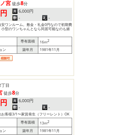
ノ宮
8
徒歩
分
6,000円
0円
-
-
格安ワンルーム。敷金・礼金0円なので初期費
。小型のワンちゃんとなら同居可能なのも嬉
2
専有面積
16m
ョン
築年月
1981年11月
2丁目
宮
8
徒歩
分
6,000円
0円
-
-
お客様3/1〜家賃発生（フリーレント）OK
2
専有面積
13m
ョン
築年月
1981年11月