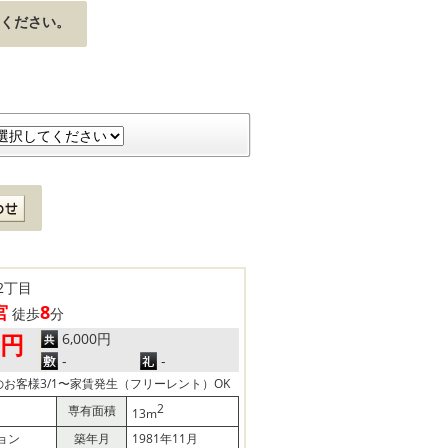
ください。
2丁目
宮
8
徒歩
分
6,000円
0円
-
-
お客様3/1〜家賃発生（フリーレント）OK
2
専有面積
13m
ョン
築年月
1981年11月