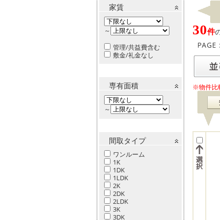
家賃
30
～
件
PAGE 
管理/共益費含む
敷金/礼金なし
専有面積
※物件比
～
間取タイプ
ワンルーム
1K
1DK
1LDK
2K
2DK
2LDK
3K
3DK