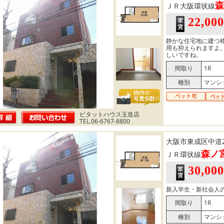
森
ＪＲ大阪環状線
22,00
静かな住宅地に建つ
用も抑えられますよ
しいですね。
間取り
1R
種別
マンシ
ピタットハウス玉造店
TEL.06-6767-8800
大阪市東成区中道
森ノ
ＪＲ環状線
30,00
新入学生・新社会人の
間取り
1R
種別
マンシ