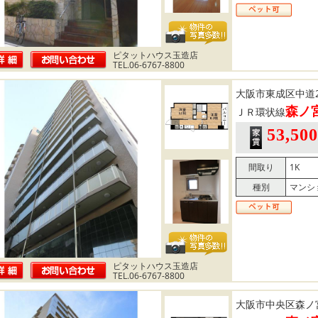
ピタットハウス玉造店
TEL.06-6767-8800
大阪市東成区中道
森ノ
ＪＲ環状線
53,50
間取り
1K
種別
マンシ
ピタットハウス玉造店
TEL.06-6767-8800
大阪市中央区森ノ