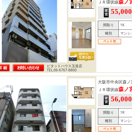
森ノ
ＪＲ環状線
55,00
間取り
1K
種別
マンシ
ピタットハウス玉造店
TEL.06-6767-8800
大阪市中央区森ノ
森ノ
ＪＲ環状線
56,00
間取り
1R
種別
マンシ