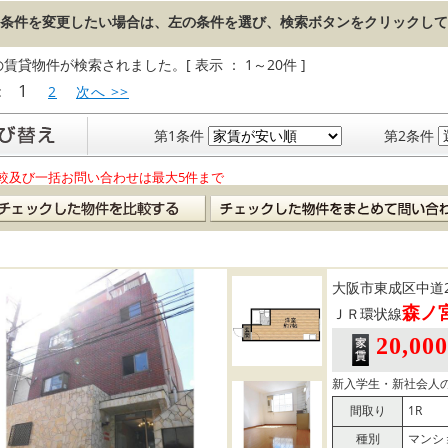
条件を変更したい場合は、左の条件を選び、検索ボタンをクリックして
の賃貸物件が検索されました。[ 表示 ： 1～20件 ]
1
:
2
次へ >>
第1条件
第2条件
較及び一括お問い合わせは最大5件まで
大阪市東成区中道
森ノ
ＪＲ環状線
20,00
新入学生・新社会人の
間取り
1R
種別
マンシ