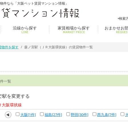
貸物件なら「大阪ペット賃貸マンション情報」
検索
沿線から探す
家賃相場から探す
おまかせお
LINE
MARKET PRICE
REQUES
貸物件を探す
森ノ宮駅（ＪＲ大阪環状線）の賃貸物件一覧
件一覧
で駅を変更する
Ｒ大阪環状線
大阪[1件]
福島[27件]
野田[30件]
西九条[7件]
大