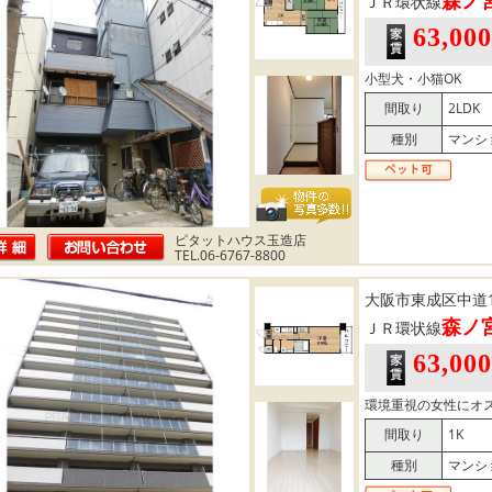
ＪＲ環状線
63,00
小型犬・小猫OK
間取り
2LDK
種別
マンシ
ピタットハウス玉造店
TEL.06-6767-8800
大阪市東成区中道
森ノ
ＪＲ環状線
63,00
環境重視の女性にオ
間取り
1K
種別
マンシ