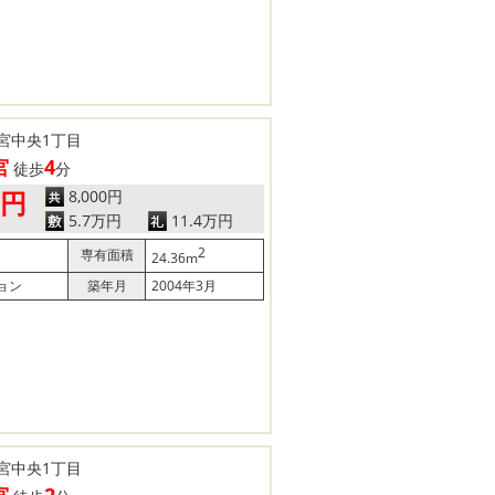
宮中央1丁目
宮
4
徒歩
分
8,000円
0円
5.7万円
11.4万円
2
専有面積
24.36m
ョン
築年月
2004年3月
宮中央1丁目
宮
2