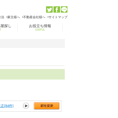
方法
家主様へ
不動産会社様へ
サイトマップ
部屋探し
お役立ち情報
T
USEFUL
正[84件]
芦原橋[162件]
今宮[159件]
新今宮[31件]
桃谷[