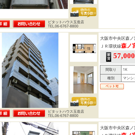
ピタットハウス玉造店
TEL.06-6767-8800
大阪市中央区森ノ
森ノ
ＪＲ環状線
57,00
間取り
1K
種別
マンシ
ピタットハウス玉造店
TEL.06-6767-8800
大阪市中央区森ノ
森ノ