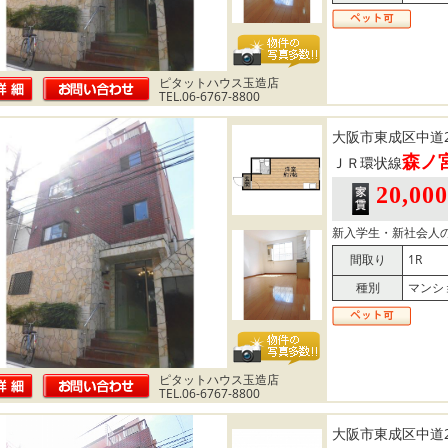
ピタットハウス玉造店
TEL.06-6767-8800
大阪市東成区中道
森ノ
ＪＲ環状線
20,00
新入学生・新社会人の
間取り
1R
種別
マンシ
ピタットハウス玉造店
TEL.06-6767-8800
大阪市東成区中道