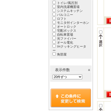
トイレ/風呂別
室内洗濯機置場
システムキッチン
バルコニー
ロフト
モニタ付インターホン
オートロック
宅配ボックス
自転車置場
光ファイバー
オール電化
IHクッキングヒータ
ー
角部屋
表示件数