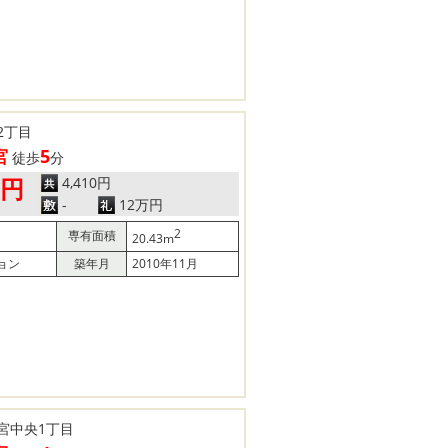
2丁目
宮
5
徒歩
分
4,410円
0円
-
12万円
2
専有面積
20.43m
ョン
築年月
2010年11月
宮中央1丁目